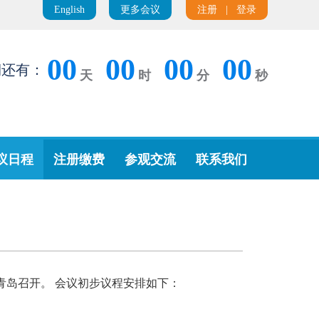
English
更多会议
注册
|
登录
00
00
00
00
期还有：
天
时
分
秒
议日程
注册缴费
参观交流
联系我们
在中国青岛召开。 会议初步议程安排如下：